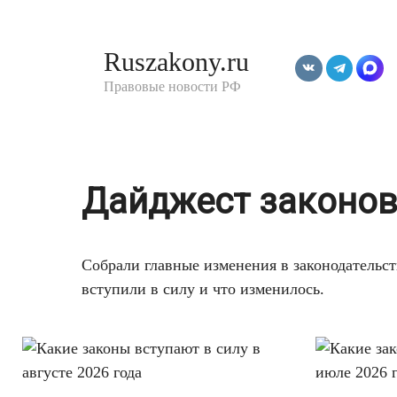
Перейти
к
Ruszakony.ru
контенту
Правовые новости РФ
Дайджест законо
Собрали главные изменения в законодательст
вступили в силу и что изменилось.