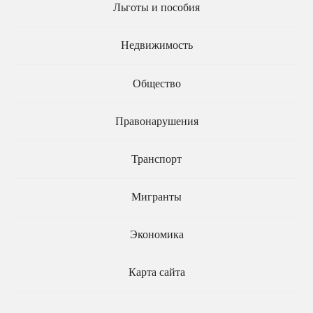
Льготы и пособия
ПРОДУКТЫ
09.03.2021
За фейки о росте цен
предлагают
Недвижимость
отправлять за решетку
Общество
Правонарушения
Транспорт
Мигранты
Экономика
Карта сайта