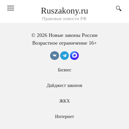
Перейти
Ruszakony.ru
к
контенту
Правовые новости РФ
© 2026 Новые законы России
Возрастное ограничение 16+
Андрей Тенишев
Бизнес
Дайджест законов
ЖКХ
Интернет