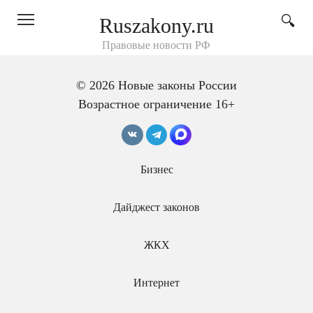
Перейти
Ruszakony.ru
к
контенту
Правовые новости РФ
© 2026 Новые законы России
Возрастное ограничение 16+
Сергей Швецов
Бизнес
Дайджест законов
ЖКХ
Интернет