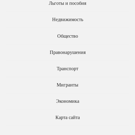
Льготы и пособия
ДЕНЬГИ
22.01.2021
ЦБ хочет защитить
Недвижимость
ПЕНСИЯ
24.12.2020
инвесторов без опыта
Центробанк: Систему
от «мутных»
накопительной части
Общество
банковских схем
пенсии могут
ликвидировать
Правонарушения
Транспорт
Мигранты
Экономика
Карта сайта