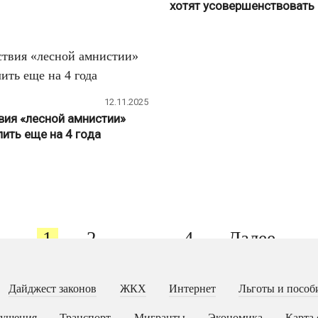
хотят усовершенствовать
12.11.2025
вия «лесной амнистии»
ить еще на 4 года
1
2
…
4
Далее
Дайджест законов
ЖКХ
Интернет
Льготы и пособ
рушения
Транспорт
Мигранты
Экономика
Карта 