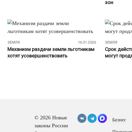
зон
ЗЕМЛЯ
16.01.2026
ЗЕМЛЯ
Механизм раздачи земли льготникам
Срок дейст
хотят усовершенствовать
могут продл
Навигация
по
записям
© 2026 Новые
Бизнес
законы России
Правона