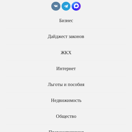
штрафовать соцсети и
кинотеатрах перед
интернет-компании
сеансами хотят
существенно
Бизнес
ограничить
Дайджест законов
ЖКХ
Интернет
КОЛОНКА
24.07.2019
ЮРИСТА
Федеральный
Льготы и пособия
РЕКЛАМА
29.03.2019
закон о рекламе
Подготовленный в
Совфеде закон
Недвижимость
запрещает рекламу
заменителей грудного
Общество
молока