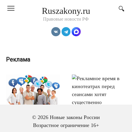
Перейти
Ruszakony.ru
к
контенту
Правовые новости РФ
Реклама
ШТРАФЫ
10.03.2020
© 2026 Новые законы России
За противоправный
ИСКУССТВО
11.12.2019
Возрастное ограничение 16+
контент хотят
Рекламное время в