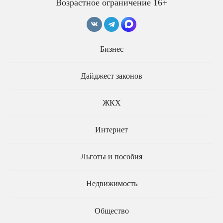
Возрастное ограничение 16+
Бизнес
Требования к таксистам и
Таксистам хотят
их машинам хотят
предоставить право на
Дайджест законов
ужесточить
работу в любых регионах
страны
ЖКХ
Интернет
Льготы и пособия
Недвижимость
Президент подписал
Общество
закон о введении новых
Предлагается ужесточить
требований к