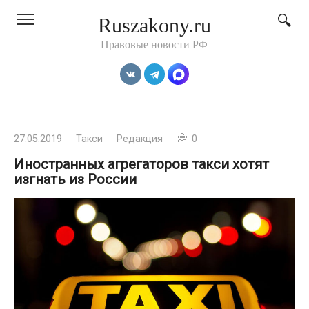
Перейти
Ruszakony.ru
к
контенту
Правовые новости РФ
27.05.2019
Такси
Редакция
0
Иностранных агрегаторов такси хотят
изгнать из России