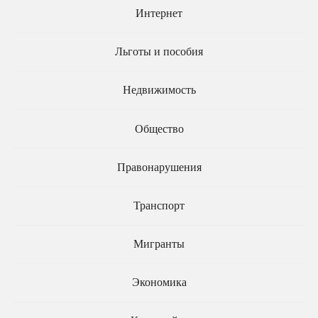
Интернет
Льготы и пособия
Недвижимость
Принят закон о
расширении поддержки
Отцам могут
Общество
многодетных семей
предоставить
оплачиваемый отпуск на
14 дней после рождения
Правонарушения
ребенка
Транспорт
Мигранты
Экономика