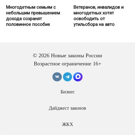
Многодетным семьям с
Ветеранов, инвалидов и
небольшим превышением
многодетных хотят
дохода сохранят
освободить от
половинное пособие
утильсбора на авто
© 2026 Новые законы России
Возрастное ограничение 16+
Многодетным родителям
хотят дать право на
Бизнес
бесплатное
У многодетных семей не
профобучение
смогут забрать за долги
Дайджест законов
бесплатно полученную
землю и единственную
машину
ЖКХ