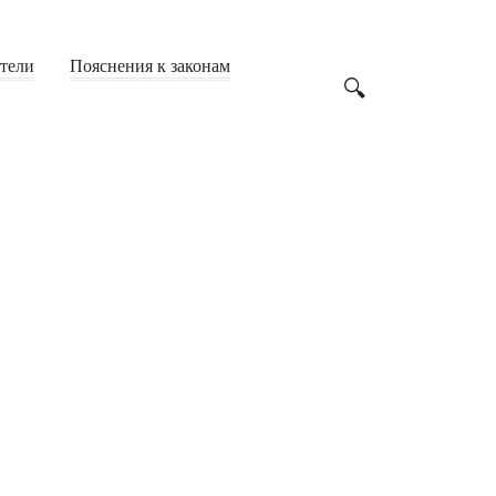
Аварийные дома
(24)
Дача
(23)
атели
Пояснения к законам
Дачная амнистия
(6)
Жилье
(200)
Земля
(62)
Имущество
(142)
Строительство
(23)
Образование
(249)
ВУЗы
(53)
Студенты
(71)
Учителя
(53)
Школьники
(61)