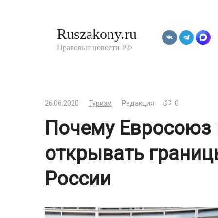
Перейти
к
Ruszakony.ru
контенту
Правовые новости РФ
26.06.2020
Туризм
Редакция
0
Почему Евросоюз 
открывать границ
России