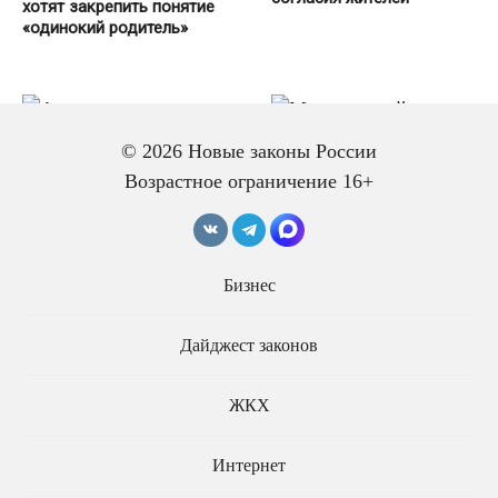
хотят закрепить понятие
«одинокий родитель»
© 2026 Новые законы России
Возрастное ограничение 16+
Алименты могут
привязать к
Материнский капитал за
прожиточному минимуму
Бизнес
третьего ребенка могут
ребенка
давать независимо от
выплат на второго
Дайджест законов
ЖКХ
Интернет