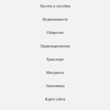
Льготы и пособия
Приёмных родителей
включат в трудовые
Недвижимость
гарантии наравне с
опекунами
Право на внеочередные
Общество
места в детсадах и
лагерях предложили
распространить на всех
Правонарушения
детей судей и прокуроров
Транспорт
Мигранты
Экономика
Карта сайта