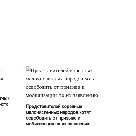
Ответственность
(352)
Персональные данные
(24)
УК
(77)
Социальная помощь
(5)
Транспорт
(281)
Автомобилистам
(146)
Автострахование
(16)
ГИБДД
(21)
тных
чета
Общественный транспорт
Представителей коренных
(39)
малочисленных народов хотят
освободить от призыва и
ОСАГО
(19)
мобилизации по их заявлению
Парковки
(24)