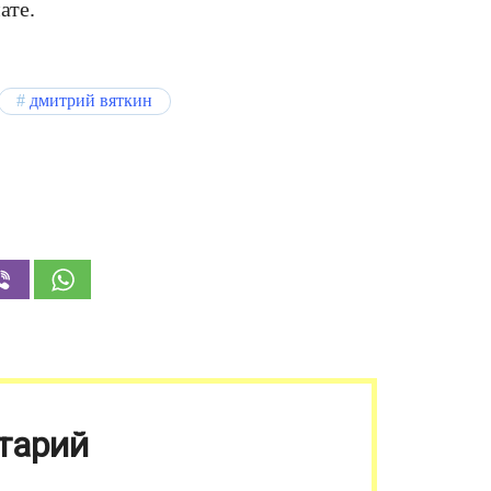
ате.
дмитрий вяткин
тарий