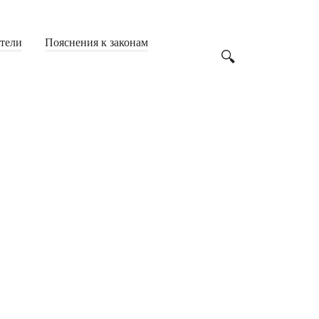
Аварийные дома
(24)
Дача
(23)
атели
Пояснения к законам
Дачная амнистия
(6)
Жилье
(200)
Земля
(62)
Имущество
(142)
Строительство
(23)
Образование
(249)
ВУЗы
(53)
Студенты
(71)
Учителя
(53)
Школьники
(61)