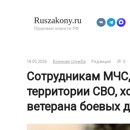
Перейти
к
Ruszakony.ru
контенту
Правовые новости РФ
18.05.2026
Военная служба
Редакция
0
Сотрудникам МЧС
территории СВО, хо
ветерана боевых 