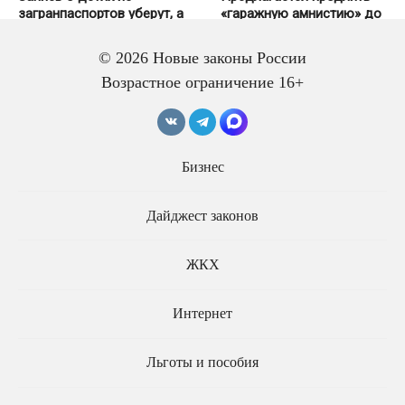
загранпаспортов уберут, а
«гаражную амнистию» до
пошлину за изменения
2031 года
отменят
© 2026 Новые законы России
Возрастное ограничение 16+
Бизнес
Дайджест законов
В России может
появиться временный
Предлагается расширить
адаптивный режим труда
основания для отказа в
ЖКХ
выдаче патента
иностранным гражданам
Интернет
Льготы и пособия