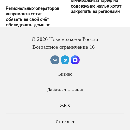
Минимальный тариф на
содержание жилья хотят
Региональных операторов
закрепить за регионами
капремонта хотят
обязать за свой счёт
обследовать дома по
решению жильцов
© 2026 Новые законы России
Возрастное ограничение 16+
Бизнес
Садоводческие
Дайджест законов
товарищества хотят
За повреждение
обязать подключаться к
электросетей и
сетям
теплосетей хотят
ЖКХ
повысить штрафы в 10
раз
Интернет