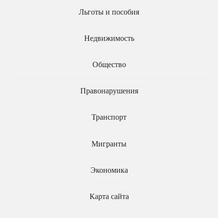
Льготы и пособия
Недвижимость
Общество
Долги за капремонт
Жильцам разрешат
предложили оставлять
закрашивать рекламу
старому владельцу
наркотиков на фасадах
Правонарушения
квартиры
без риска штрафа
Транспорт
Мигранты
Экономика
Карта сайта