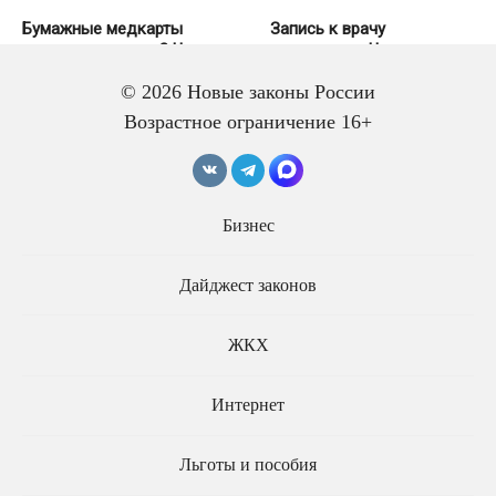
Бумажные медкарты
Запись к врачу
уходят в прошлое? Что
изменилась. Что важно
изменится с 1 сентября
знать пациентам?
© 2026 Новые законы России
Возрастное ограничение 16+
Бизнес
Компенсацию ЖКУ для
инвалидов могут
Закрытие школ и больниц
Дайджест законов
увеличить до 100%
в малых городах хотят
выносить на референдум
ЖКХ
Интернет
Льготы и пособия