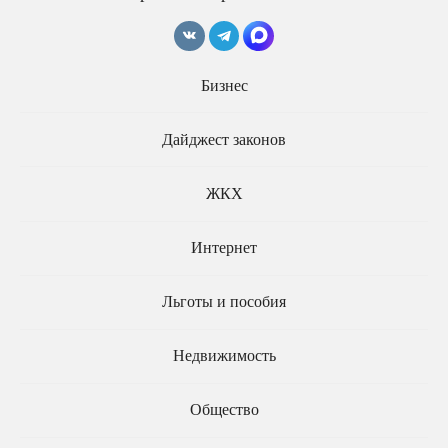
Бизнес
Дайджест законов
Можно ли снимать
сотрудника ГИБДД на
Почему в России
телефон?
разрешили бензин
ЖКХ
«Евро-3» и стоит ли
переживать водителям?
Интернет
Льготы и пособия
Недвижимость
Общество
МВД меняет правила
Водителям легковых авто
проведения экзаменов
разрешили управлять