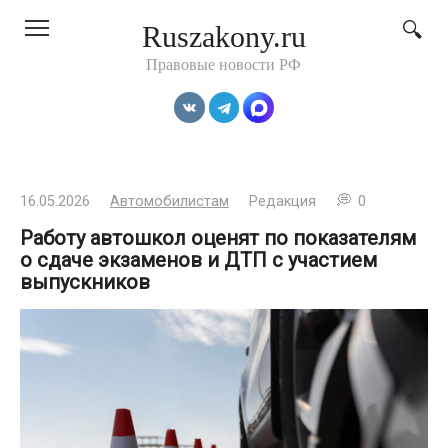
Перейти
Ruszakony.ru
к
контенту
Правовые новости РФ
16.05.2026
Автомобилистам
Редакция
0
Работу автошкол оценят по показателям
о сдаче экзаменов и ДТП с участием
выпускников