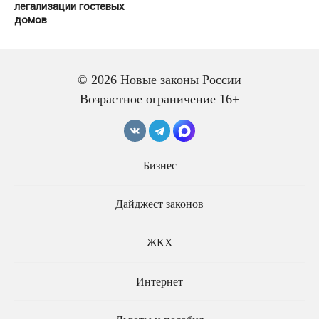
легализации гостевых
домов
© 2026 Новые законы России
Возрастное ограничение 16+
Бизнес
Фермерам,
показывающим туристам
За нарушение
коров и кур, не нужна
Дайджест законов
миграционного учёта в
будет лицензия зоопарка
отелях и гостиницах ввели
штрафы за каждого
ЖКХ
иностранца отдельно
Интернет