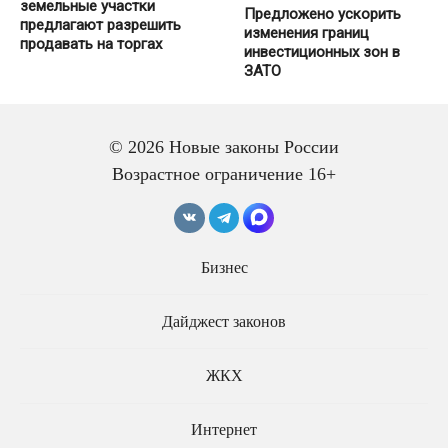
земельные участки
Предложено ускорить
предлагают разрешить
изменения границ
продавать на торгах
инвестиционных зон в
ЗАТО
© 2026 Новые законы России
Возрастное ограничение 16+
Утвержден план развития
Бизнес
социальной
Предлагается
инфраструктуры России
гарантировать право
Дайджест законов
обманутых дольщиков в
рамках ИЖС на льготную
ипотеку
ЖКХ
Интернет