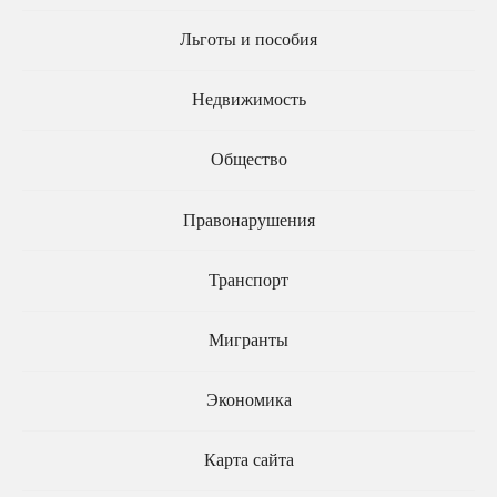
Льготы и пособия
Недвижимость
Строительство новых
Выделено
Общество
МКД в городах с
дополнительное
неразвитой
финансирование на
инфраструктурой
развитие инфраструктуры
Правонарушения
предлагают запретить
вузов
Транспорт
Мигранты
Экономика
Карта сайта