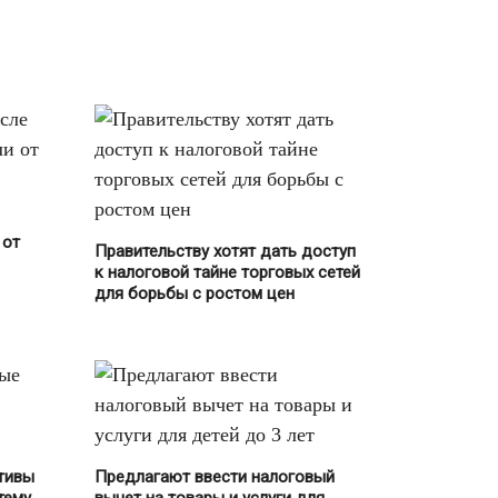
Спорт
(39)
Судебные приставы
(8)
Суды
(67)
Туризм
(64)
Штрафы
(229)
Правонарушения
(431)
 от
Правительству хотят дать доступ
Домашнее насилие
(2)
к налоговой тайне торговых сетей
для борьбы с ростом цен
Наркотики
(12)
Осужденные
(60)
Ответственность
(352)
Персональные данные
(24)
тивы
Предлагают ввести налоговый
УК
(76)
тему
вычет на товары и услуги для