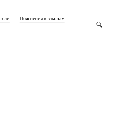
Земля
(62)
атели
Пояснения к законам
Имущество
(142)
Строительство
(23)
Образование
(248)
ВУЗы
(53)
Студенты
(71)
Учителя
(53)
Школьники
(60)
Общество
(1 865)
2019
(9)
2020
(3)