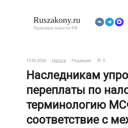
Перейти
к
Ruszakony.ru
контенту
Правовые новости РФ
13.06.2026
Налоги
Редакция
0
Наследникам упро
переплаты по нало
терминологию МС
соответствие с м