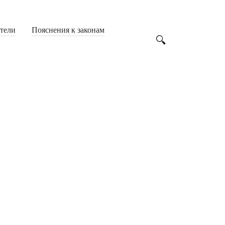
Дачная амнистия
(6)
Жилье
(200)
атели
Пояснения к законам
Земля
(62)
Имущество
(142)
Строительство
(23)
Образование
(249)
ВУЗы
(53)
Студенты
(71)
Учителя
(53)
Школьники
(61)
Общество
(1 866)
2019
(9)