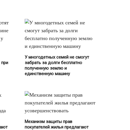
УК
(77)
Социальная помощь
(5)
Транспорт
(282)
Автомобилистам
(146)
У многодетных семей не смогут
Автострахование
(16)
 при
забрать за долги бесплатно
полученную землю и
ГИБДД
(21)
единственную машину
Общественный транспорт
(39)
ОСАГО
(19)
Парковки
(24)
ПДД
(34)
Механизм защиты прав
Платные дороги
(9)
гают
покупателей жилья предлагают