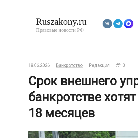
Перейти
к
Ruszakony.ru
контенту
Правовые новости РФ
18.06.2026
Банкротство
Редакция
0
Срок внешнего уп
банкротстве хотят
18 месяцев