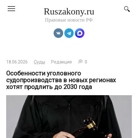
Перейти
Ruszakony.ru
к
контенту
Правовые новости РФ
18.06.2026
Суды
Редакция
0
Особенности уголовного
судопроизводства в новых регионах
хотят продлить до 2030 года