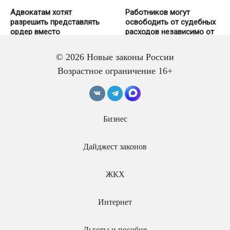
Адвокатам хотят
Работников могут
разрешить представлять
освободить от судебных
ордер вместо
расходов независимо от
доверенности в суде
исхода дела
© 2026 Новые законы России
Возрастное ограничение 16+
Бизнес
Дайджест законов
В аппараты судов смогут
В судах расширят
принимать студентов-
упрощённое
юристов и выпускников
производство и уберут
ЖКХ
колледжей
арбитражных
заседателей
Интернет