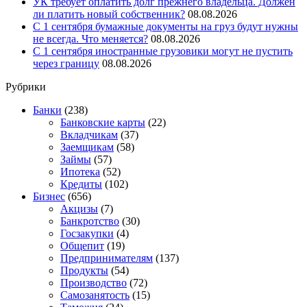
УК требует оплатить долг прежнего владельца. Должен
ли платить новый собственник?
08.08.2026
С 1 сентября бумажные документы на груз будут нужны
не всегда. Что меняется?
08.08.2026
С 1 сентября иностранные грузовики могут не пустить
через границу
08.08.2026
Рубрики
Банки
(238)
Банковские карты
(22)
Вкладчикам
(37)
Заемщикам
(58)
Займы
(57)
Ипотека
(52)
Кредиты
(102)
Бизнес
(656)
Акцизы
(7)
Банкротство
(30)
Госзакупки
(4)
Общепит
(19)
Предпринимателям
(137)
Продукты
(54)
Производство
(72)
Самозанятость
(15)