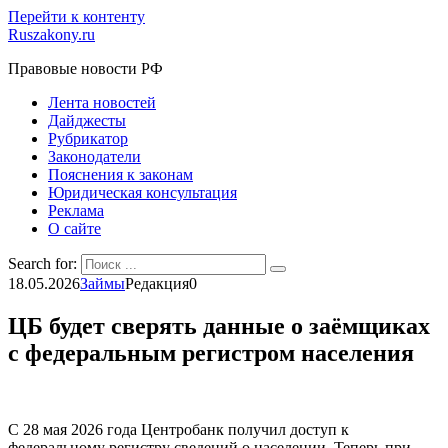
Перейти к контенту
Ruszakony.ru
Правовые новости РФ
Лента новостей
Дайджесты
Рубрикатор
Законодатели
Пояснения к законам
Юридическая консультация
Реклама
О сайте
Search for:
18.05.2026
Займы
Редакция
0
ЦБ будет сверять данные о заёмщиках
с федеральным регистром населения
С 28 мая 2026 года Центробанк получил доступ к
федеральному регистру сведений о населении. Теперь при