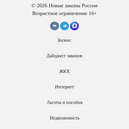
© 2026 Новые законы России
Возрастное ограничение 16+
Бизнес
Заочные приговоры в
апелляции и кассации
Дайджест законов
В аппараты судов смогут
будет пересматривать
принимать студентов-
один судья
юристов и выпускников
ЖКХ
колледжей
Интернет
Льготы и пособия
Недвижимость