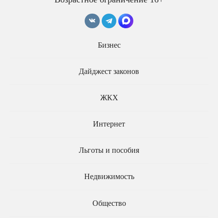
Домашний арест и
Бизнес
содержание под стражей
Осуждённые без
хотят ограничить по
изоляции от общества
срокам
смогут обращаться за
Дайджест законов
помощью в центры
пробации
ЖКХ
Интернет
Льготы и пособия
Недвижимость
Подозреваемым под
домашним арестом
разрешат посещать врача
Общество
Бывшим заключённым,
ушедшим на СВО, помогут