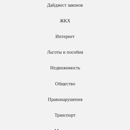
В аппараты судов смогут
В судах расширят
Дайджест законов
принимать студентов-
упрощённое
юристов и выпускников
производство и уберут
колледжей
арбитражных
ЖКХ
заседателей
Интернет
Льготы и пособия
Недвижимость
Заочные приговоры в
Общество
апелляции и кассации
Особенности уголовного
будет пересматривать
судопроизводства в
один судья
новых регионах хотят
Правонарушения
продлить до 2030 года
Транспорт