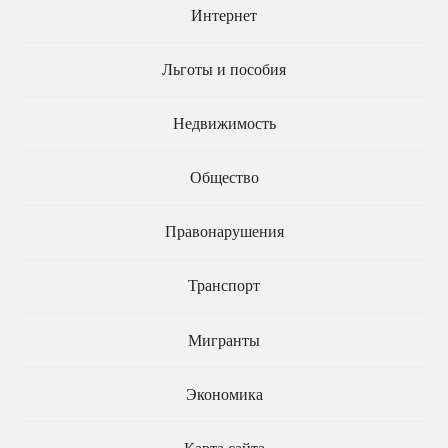
Интернет
зрелищных мероприятий
Льготы и пособия
Недвижимость
Общество
В России появится новый
день воинской славы
Подписан Указ о
возрождении вокального
Правонарушения
конкурса «Интервидение»
Транспорт
Мигранты
Экономика