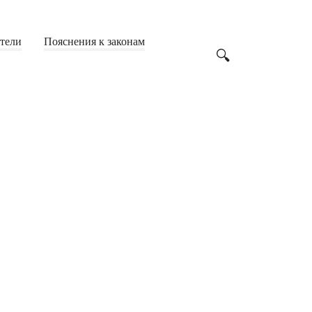
Аварийные дома
(24)
Дача
(23)
атели
Пояснения к законам
Дачная амнистия
(6)
Жилье
(200)
Земля
(62)
Имущество
(142)
Строительство
(23)
Образование
(249)
ВУЗы
(53)
Студенты
(71)
Учителя
(53)
Школьники
(61)