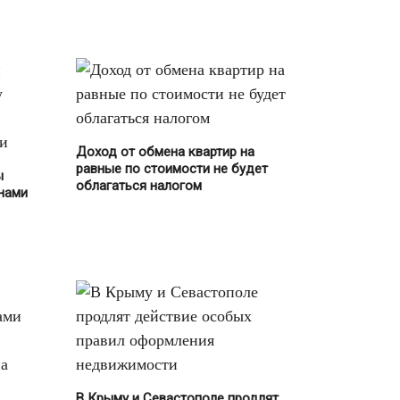
Ответственность
(352)
Персональные данные
(24)
УК
(77)
Социальная помощь
(5)
Доход от обмена квартир на
равные по стоимости не будет
ы
Транспорт
(281)
облагаться налогом
нами
Автомобилистам
(146)
Автострахование
(16)
ГИБДД
(21)
Общественный транспорт
(39)
ОСАГО
(19)
Парковки
(24)
В Крыму и Севастополе продлят