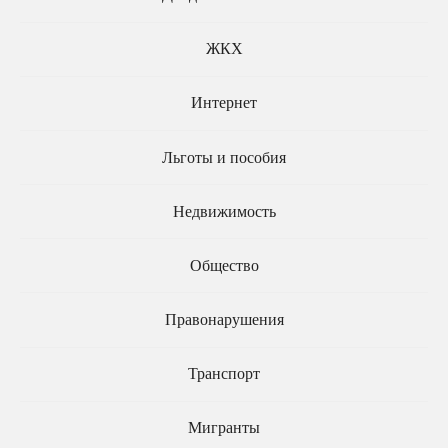
НДФЛ
индексации выплат
работающим
ЖКХ
пенсионерам
Интернет
Льготы и пособия
Недвижимость
ПЕНСИЯ
18.05.2020
ДЕТИ
07.02.2020
Общество
Почему в России
Дети смогут
может сократиться
претендовать на
Правонарушения
размер накопительной
оплату жилья после
пенсии
развода родителей
Транспорт
Мигранты