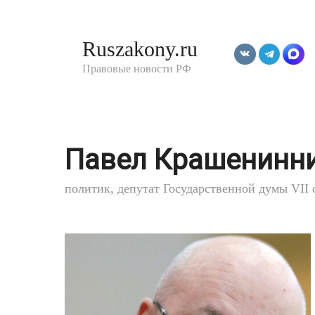
Перейти
к
Ruszakony.ru
контенту
Правовые новости РФ
Павел Крашенинн
политик, депутат Государственной думы VII 