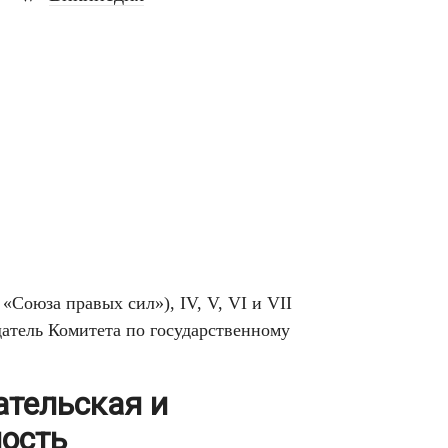
 «Союза правых сил»), IV, V, VI и VII
датель Комитета по государственному
ательская и
ость