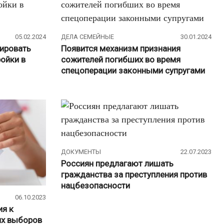
Такси
(26)
Электромобили
(6)
05.02.2024
ДЕЛА СЕМЕЙНЫЕ
30.01.2024
рировать
Появится механизм признания
Экология
(92)
ойки в
сожителей погибших во время
спецоперации законными супругами
Животные
(42)
МЧС
(20)
Окружающая среда
(32)
Пожары
(7)
ДОКУМЕНТЫ
22.07.2023
Экономика
(618)
Россиян предлагают лишать
Деньги
(340)
гражданства за преступления против
нацбезопасности
Зарплата
(68)
06.10.2023
ия к
МРОТ
(25)
их выборов