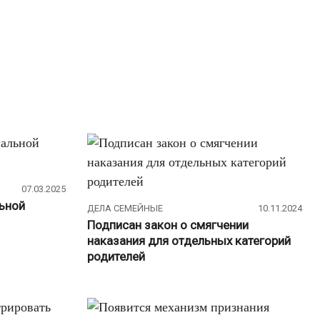
УК
(77)
Социальная помощь
(5)
Транспорт
(282)
Автомобилистам
(146)
Автострахование
(16)
ГИБДД
(21)
07.03.2025
Общественный транспорт
(39)
льной
ДЕЛА СЕМЕЙНЫЕ
10.11.2024
Подписан закон о смягчении
ОСАГО
(19)
наказания для отдельных категорий
Парковки
(24)
родителей
ПДД
(34)
Платные дороги
(9)