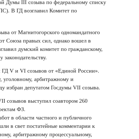
ой Думы III созыва по федеральному списку
ПС). В ГД возглавил Комитет по
зыва от Магнитогорского одномандатного
от Союза правых сил, однако вошел в
зглавил думский комитет по гражданскому,
 законодательству.
м ГД V и VI созывов от «Единой России».
у, уголовному, арбитражному и
оду избран депутатом Госдумы VII созыва.
и VII созывов выступил соавтором 260
оектам ФЗ.
бот в области частного и публичного
ышли в свет постатейные комментарии к
ному, арбитражному процессуальному,