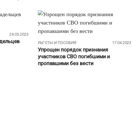
Налоги
(160)
НДС
(24)
НДФЛ
(44)
24.05.2023
Платежные системы
(18)
дельцев
ЛЬГОТЫ И ПОСОБИЯ
17.04.2023
Упрощен порядок признания
Прожиточный минимум
(8)
участников СВО погибшими и
Регулирование цен
(30)
пропавшими без вести
Страхование
(48)