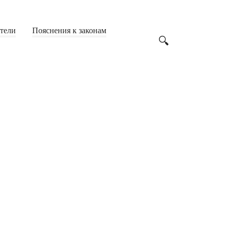
Дачная амнистия
(6)
Жилье
(200)
атели
Пояснения к законам
Земля
(62)
Имущество
(142)
Строительство
(23)
Образование
(249)
ВУЗы
(53)
Студенты
(71)
Учителя
(53)
Школьники
(61)
Общество
(1 866)
2019
(9)